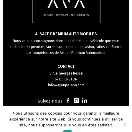
ALSACE PREMIUM AUTOMOBILES
Nous vous accompagnons dans la recherche du véhicule que vous
recherchez : premium, sur-mesure, neuf ou occasion, faites confiance
aux compétences de Alsace Premium Automobiles.
CONTACT
8 rue Georges Besse
67150 ERSTEIN
info@groupe-apa.com
Retrouvez
Retrouvez
Retrouvez
Suivez-nous
nous
nous
nous
Nous utilisons des cookies pour vous garantir la meilleure
Vous avez un projet ?
sur
sur
sur
expérience sur notre site web. Si vous continuez à utiliser ce
CONTACTEZ-NOUS
facebook
Instagram
LinkedIn
site, nous supposerons que vous en êtes satisfait.